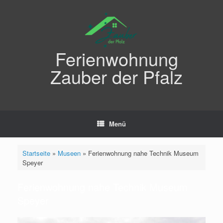
Zum
Inhalt
springen
Ferienwohnung
Zauber der Pfalz
Menü
Startseite
»
Museen
»
Ferienwohnung nahe Technik Museum
Speyer
Ferienwohnung nahe Technik Museum
Speyer