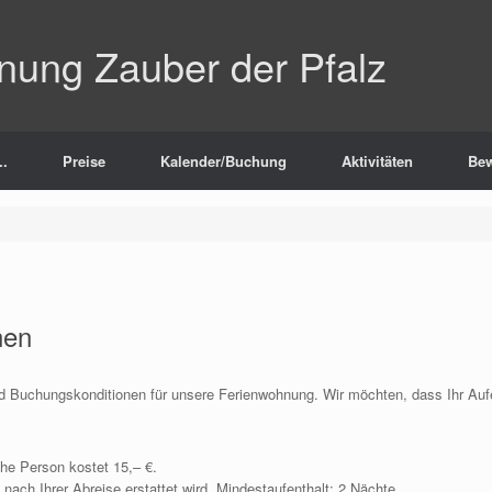
nung Zauber der Pfalz
.
Preise
Kalender/Buchung
Aktivitäten
Bew
nen
nd Buchungskonditionen für unsere Ferienwohnung. Wir möchten, dass Ihr Aufe
che Person kostet 15,– €.
 nach Ihrer Abreise erstattet wird. Mindestaufenthalt: 2 Nächte.