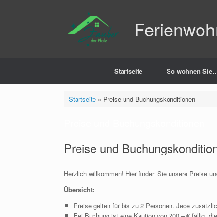
Zum
Inhalt
Ferienwoh
springen
Startseite
So wohnen Sie…
Startseite
»
Preise und Buchungskonditionen
Preise und Buchungskonditionen
Preise und Buchungskonditio
Herzlich willkommen! Hier finden Sie unsere Preise u
Übersicht:
Preise gelten für bis zu 2 Personen. Jede zusätzli
Bei Buchung ist eine Kaution von 200,– € fällig, die